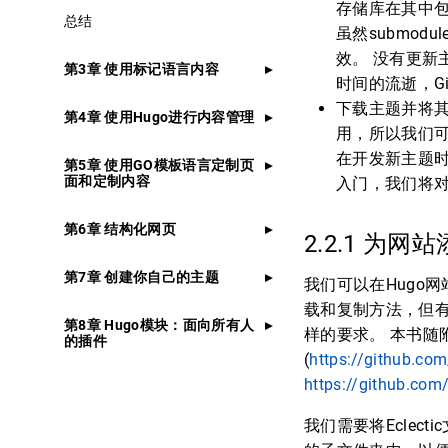
存储库在其中
总结
虽然submod
效。 没有更新
第3章 使用标记语言内容
时间的流逝，G
下载主题并将其
第4章 使用Hugo进行内容管理
用，所以我们
在开发新主题
第5章 使用GO模板语言定制页
面和定制内容
入门，我们将
第6章 结构化网页
2.2.1 为
第7章 创建你自己的主题
我们可以在Hugo
载和复制方法，但有些
第8章 Hugo模块：面向所有人
样的要求。 本书随附
的插件
(
https://github.co
https://github.com
我们需要将Ecle