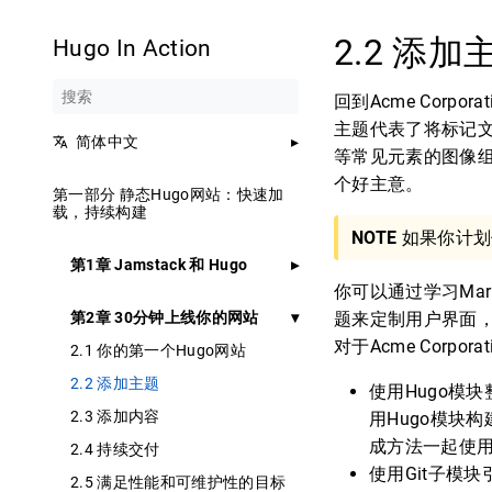
2.2 添加
Hugo In Action
回到Acme Cor
主题代表了将标记文
简体中文
等常见元素的图像组
个好主意。
第一部分 静态Hugo网站：快速加
载，持续构建
NOTE
如果你计划
第1章 Jamstack 和 Hugo
你可以通过学习Ma
第2章 30分钟上线你的网站
题来定制用户界面
对于Acme Cor
2.1 你的第一个Hugo网站
2.2 添加主题
使用Hugo模块
2.3 添加内容
用Hugo模块
成方法一起使用
2.4 持续交付
使用Git子模块
2.5 满足性能和可维护性的目标