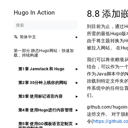
8.8 添
Hugo In Action
到目前为止，通过H
所需的最低Hugo
简体中文
由于将主题转换为H
被拉入网站。 在Hu
第一部分 静态Hugo网站：快速加
载，持续构建
我们可以将依赖项从
结合，可以作为一个
第1章 Jamstack 和 Hugo
作为Java脚本中的N
挂载到特定文件夹的资产
第2章 30分钟上线你的网站
件系统中的任何位置。
们。
第3章 使用标记语言内容
github.com/h
第4章 使用Hugo进行内容管理
这些文件。 对于脱
令(
https://github.
第5章 使用GO模板语言定制页