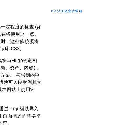
8.8 添加嵌套依赖项
一定程度的检查 (如
们现在将使用这一点。
题时，这些依赖项将
pt和CSS。
块与Hugo管道相
局、资产、内容)，
的替代方案。 与强制内容
ugo模块可以映射到其文
夹中以在网站上使用它
们将通过Hugo模块导入
用前面描述的替换指
些内容。