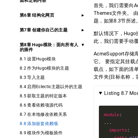
面和定制内容
首先，我们需要向Ac
Themes文件夹
第6章 结构化网页
题，如第8.3节所述
第7章 创建你自己的主题
默认情况下，Hugo挂
此，我们需要手动覆
第8章 Hugo模块：面向所有人
的插件
AcmeSuppor
8.1 设置Hugo模块
它。 要指定其挂载点
8.2 作为Hugo模块的主题
载点，如下面的清单所
文件夹(目标名称，需要
8.3 导入主题
8.4 启用Eclectic主题以外的主题
Listing 8.7 M
8.5 获取主题的特定版本
8.6 查看依赖项源代码
module
:

8.7 在本地修改依赖关系
...

8.8 添加嵌套依赖项
imports
:

8.9 模块作为模板插件
path
: 
git